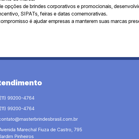
e opções de brindes corporativos e promocionais, desenvolv
centivo, SIPATs, feiras e datas comemorativas.
ompromisso é ajudar empresas a manterem suas marcas presente
tendimento
(11) 99200-4764
(11) 99200-4764
contato@masterbrindesbrasil.com.br
Avenida Marechal Fiuza de Castro, 795
Jardim Pinheiros