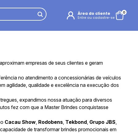
0
Área do cliente
Entre ou cadastre-se
 aproximam empresas de seus clientes e geram
ferência no atendimento a concessionárias de veículos
m agilidade, qualidade e excelência na execução dos
entregues, expandimos nossa atuação para diversos
utos fez com que a Master Brindes conquistasse
mo
Cacau Show
,
Rodobens
,
Tekbond
,
Grupo JBS
,
 capacidade de transformar brindes promocionais em