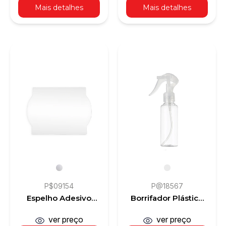
Mais detalhes
Mais detalhes
P$09154
P@18567
Espelho Adesivo
Borrifador Plástico
Acrílico
100ml
ver preço
ver preço