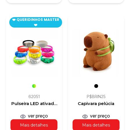
❤️ QUERIDINHOS MASTER
❤️
62051
P$BRIN25
Pulseira LED ativada
Capivara pelúcia
por som
ver preço
ver preço
Mais detalhes
Mais detalhes