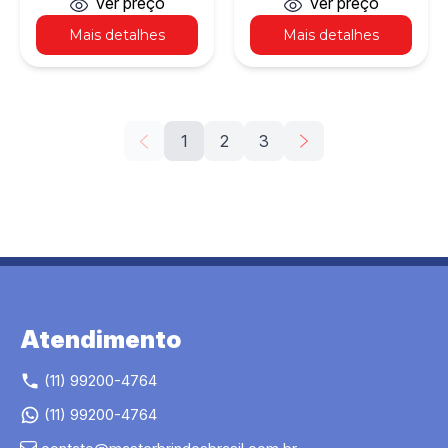
1
ver preço
ver preço
Mais detalhes
Mais detalhes
1
2
3
Atendimento
(11) 99200-4764
(11) 99200-4764