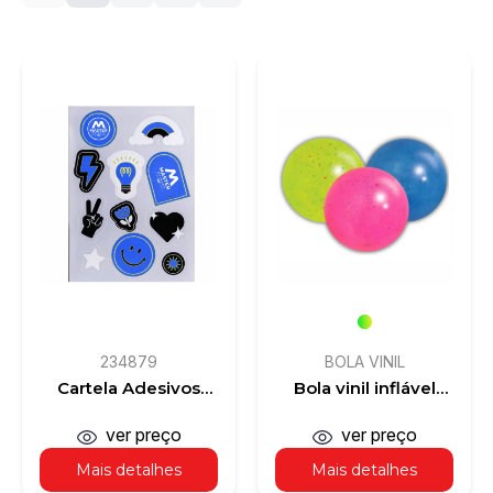
234879
BOLA VINIL
Cartela Adesivos
Bola vinil inflável
Vinil Brilho
para piscina ou
decoração
ver preço
ver preço
Mais detalhes
Mais detalhes